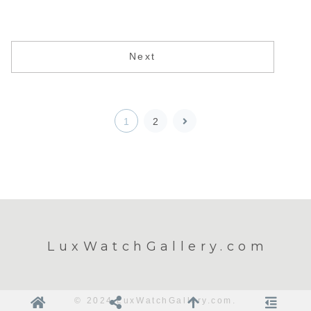
Next
次
1
2
へ
LuxWatchGallery.com
© 2024 LuxWatchGallery.com.