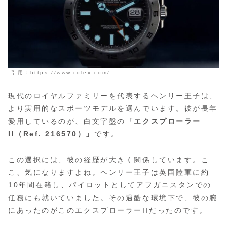
引用：https://www.rolex.com/
現代のロイヤルファミリーを代表するヘンリー王子は、
より実用的なスポーツモデルを選んでいます。彼が長年
愛用しているのが、白文字盤の
「エクスプローラー
II（Ref. 216570）」
です。
この選択には、彼の経歴が大きく関係しています。こ
こ、気になりますよね。ヘンリー王子は英国陸軍に約
10年間在籍し、
パイロットとしてアフガニスタンでの
任務にも就いていました。
その過酷な環境下で、彼の腕
にあったのがこのエクスプローラーIIだったのです。