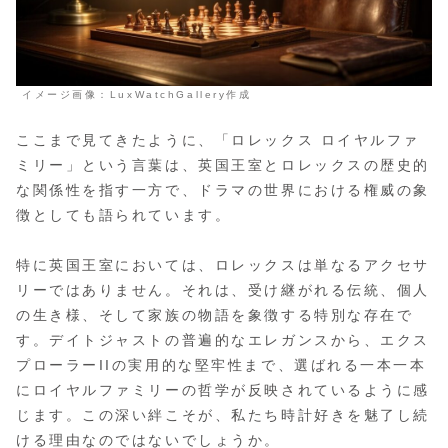
イメージ画像：LuxWatchGallery作成
ここまで見てきたように、「ロレックス ロイヤルファ
ミリー」という言葉は、英国王室とロレックスの歴史的
な関係性を指す一方で、ドラマの世界における権威の象
徴としても語られています。
特に英国王室においては、ロレックスは単なるアクセサ
リーではありません。それは、
受け継がれる伝統、個人
の生き様、そして家族の物語を象徴する特別な存在
で
す。デイトジャストの普遍的なエレガンスから、エクス
プローラーIIの実用的な堅牢性まで、選ばれる一本一本
にロイヤルファミリーの哲学が反映されているように感
じます。この深い絆こそが、私たち時計好きを魅了し続
ける理由なのではないでしょうか。