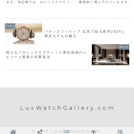
ます。本記事では、ロレックスマラソン
徹底的に掘り下げていきます。
で好印象を与えるためのロレックスマラ
舗紹介ではなく、実際に購入へ
ソンにおける服装の選び方を詳しく解説
ための具体的な戦略まで、私の
します。
験をフル活用してお伝えします
パテックフィリップ 広告で知る新作2024と
限定モデルの魅力
買える？ロレックスブティック東武池袋のレ
ビューと最新の在庫状況
LuxWatchGallery.com
© 2024 LuxWatchGallery.com.