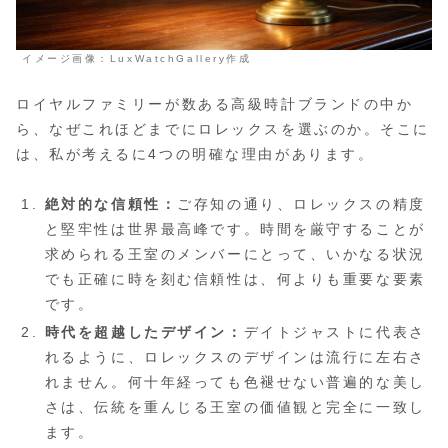
イメージ画像：LuxWatchGallery作成
ロイヤルファミリーが数ある高級時計ブランドの中か
ら、なぜこれほどまでにロレックスを選ぶのか。そこに
は、私が考えるに4つの明確な理由があります。
絶対的な信頼性：
ご存知の通り、ロレックスの精度
と堅牢性は世界最高峰です。時間を厳守することが
求められる王室のメンバーにとって、いかなる状況
でも正確に時を刻む信頼性は、何よりも重要な要素
です。
時代を超越したデザイン：
デイトジャストに代表さ
れるように、ロレックスのデザインは流行に左右さ
れません。何十年経っても色褪せない普遍的な美し
さは、伝統を重んじる王室の価値観と完全に一致し
ます。